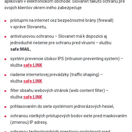
aplikovaní v elektronickom obchode. Slovanet takúto ochranu pre
svojich klientov okrem iného zabezpečuje
prístupmi na internet cez bezpečnostné brány (firewall)
v správe Slovanetu,
antivírusovou ochranou – Slovanet má k dispozícii aj
jednoduché riešenie pre ochranu pred vírusmi – službu
safe:MAIL
,
systém prevencie útokov IPS (intrusion preventing system) –
služba
safe
:LINK
riadenie internetovej prevádzky (traffic shaping) –
služba
safe
:LINK
filter obsahu webových stránok (web content filter) –
služba
safe
:LINK
prihlasovaním do siete systémom jednorázových hesiel,
ochranou všetkých prístupových bodov siete pred maskovaním
(zmenou) IP adresy,
ochranou technologických priestorov spoločnosti pred