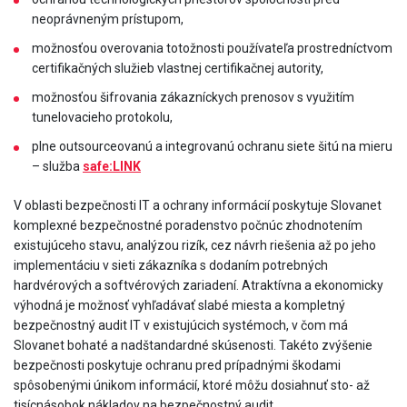
neoprávneným prístupom,
možnosťou overovania totožnosti používateľa prostredníctvom
certifikačných služieb vlastnej certifikačnej autority,
možnosťou šifrovania zákazníckych prenosov s využitím
tunelovacieho protokolu,
plne outsourceovanú a integrovanú ochranu siete šitú na mieru
– služba
safe
:LINK
V oblasti bezpečnosti IT a ochrany informácií poskytuje Slovanet
komplexné bezpečnostné poradenstvo počnúc zhodnotením
existujúceho stavu, analýzou rizík, cez návrh riešenia až po jeho
implementáciu v sieti zákazníka s dodaním potrebných
hardvérových a softvérových zariadení. Atraktívna a ekonomicky
výhodná je možnosť vyhľadávať slabé miesta a kompletný
bezpečnostný audit IT v existujúcich systémoch, v čom má
Slovanet bohaté a nadštandardné skúsenosti. Takéto zvýšenie
bezpečnosti poskytuje ochranu pred prípadnými škodami
spôsobenými únikom informácií, ktoré môžu dosiahnuť sto- až
tisícnásobok nákladov na bezpečnostný audit.